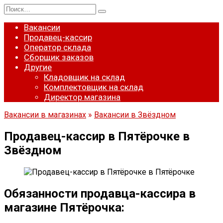
Перейти
Search
к
for:
содержанию
Вакансии
Продавец-кассир
Оператор склада
Сборщик заказов
Другие
Кладовщик на склад
Комплектовщик на склад
Директор магазина
Вакансии в магазинах
»
Вакансии в Звёздном
Продавец-кассир в Пятёрочке в
Звёздном
Обязанности продавца-кассира в
магазине Пятёрочка: