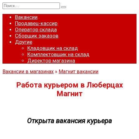
Перейти
Search
к
for:
содержанию
Вакансии
Продавец-кассир
Оператор склада
Сборщик заказов
Другие
Кладовщик на склад
Комплектовщик на склад
Директор магазина
Вакансии в магазинах
»
Магнит вакансии
Работа курьером в Люберцах
Магнит
Открыта вакансия курьера