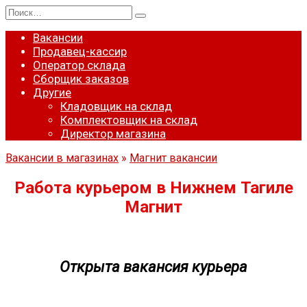
Перейти
Search
к
for:
содержанию
Вакансии
Продавец-кассир
Оператор склада
Сборщик заказов
Другие
Кладовщик на склад
Комплектовщик на склад
Директор магазина
Вакансии в магазинах
»
Магнит вакансии
Работа курьером в Нижнем Тагиле
Магнит
Открыта вакансия курьера