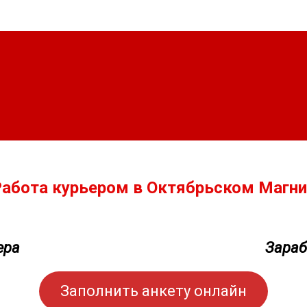
Работа курьером в Октябрьском Магни
ера
Зараб
Заполнить анкету онлайн