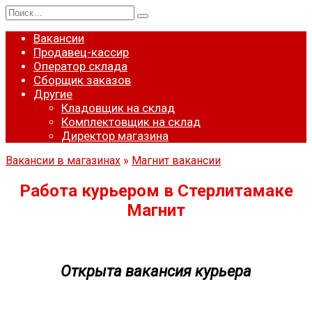
Перейти
Search
к
for:
содержанию
Вакансии
Продавец-кассир
Оператор склада
Сборщик заказов
Другие
Кладовщик на склад
Комплектовщик на склад
Директор магазина
Вакансии в магазинах
»
Магнит вакансии
Работа курьером в Стерлитамаке
Магнит
Открыта вакансия курьера