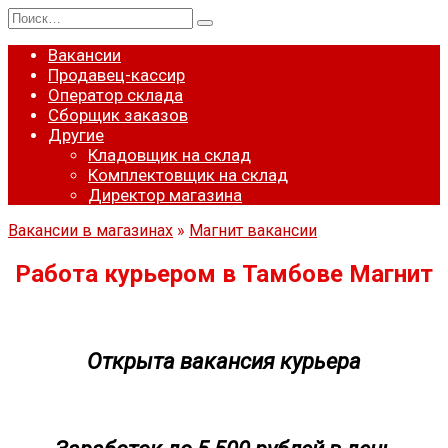
Перейти
Search
к
for:
содержанию
Вакансии
Продавец-кассир
Оператор склада
Сборщик заказов
Другие
Кладовщик на склад
Комплектовщик на склад
Директор магазина
Вакансии в магазинах
»
Магнит вакансии
Работа курьером в Тамбове Магнит
Открыта вакансия курьера