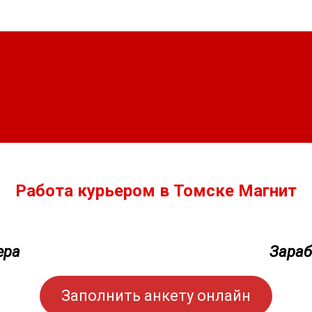
Работа курьером в Томске Магнит
ера
Зараб
Заполнить анкету онлайн