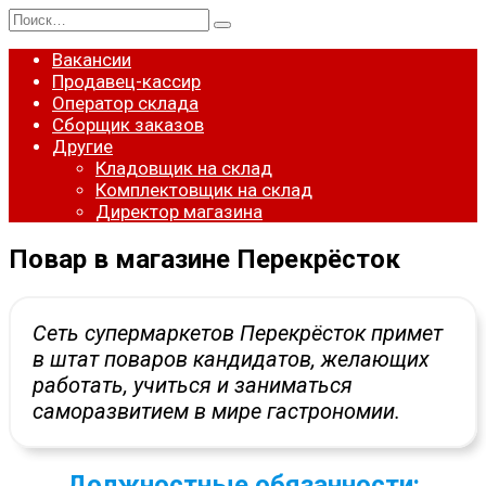
Перейти
Search
к
for:
содержанию
Вакансии
Продавец-кассир
Оператор склада
Сборщик заказов
Другие
Кладовщик на склад
Комплектовщик на склад
Директор магазина
Повар в магазине Перекрёсток
Сеть супермаркетов Перекрёсток примет
в штат поваров кандидатов, желающих
работать, учиться и заниматься
саморазвитием в мире гастрономии.
Должностные обязанности: