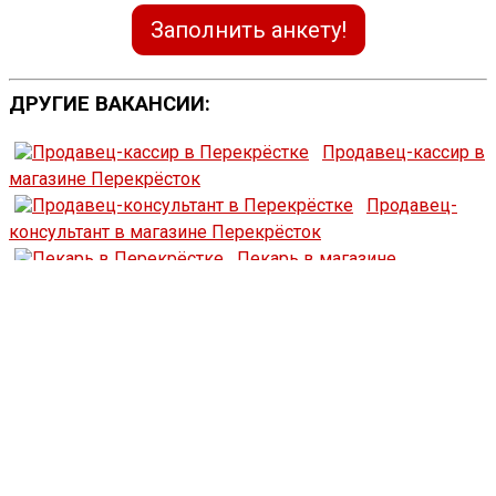
Заполнить анкету!
ДРУГИЕ ВАКАНСИИ:
Продавец-кассир в
магазине Перекрёсток
Продавец-
консультант в магазине Перекрёсток
Пекарь в магазине
Перекрёсток
Сборщик заказов в магазине Перекрёсток
Ассистент зоны
КСО в магазине Перекрёсток
© 2026 Работа в Магазине Все права на логотипы и
изображения принадлежат их законным владельцам.
Данный сайт является некоммерческим
информационным проектом и не предоставляет никаких
услуг. Вся информация представлена исключительно в