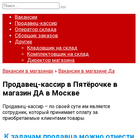
Перейти
Search
к
for:
содержанию
Вакансии
Продавец-кассир
Оператор склада
Сборщик заказов
Другие
Кладовщик на склад
Комплектовщик на склад
Директор магазина
Вакансии в магазинах
»
Вакансии в магазине Да
Продавец-кассир в Пятёрочке в
магазин ДА в Москве
Продавец-кассир – по своей сути им является
сотрудник, который принимает оплату за
приобретаемые клиентами товары.
К задачам продавца можно отнести