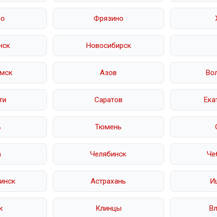
но
Фрязино
нск
Новосибирск
мск
Азов
Во
ти
Саратов
Ека
ь
Тюмень
а
Челябинск
Че
инск
Астрахань
И
к
Клинцы
В