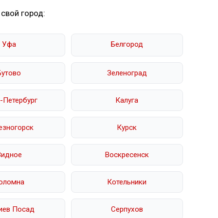
 свой город:
Уфа
Белгород
Бутово
Зеленоград
-Петербург
Калуга
езногорск
Курск
Видное
Воскресенск
оломна
Котельники
иев Посад
Серпухов