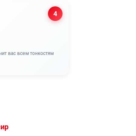
4
чит вас всем тонкостям
сир