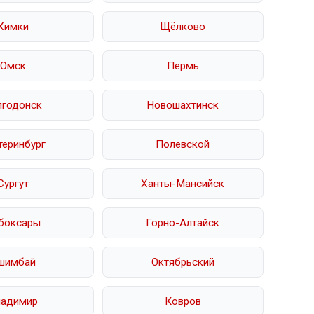
Химки
Щёлково
Омск
Пермь
лгодонск
Новошахтинск
теринбург
Полевской
Сургут
Ханты-Мансийск
боксары
Горно-Алтайск
шимбай
Октябрьский
ладимир
Ковров