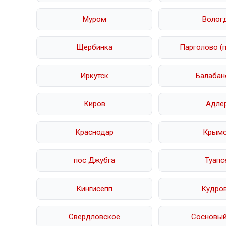
Муром
Волог
Щербинка
Парголово (
Иркутск
Балабан
Киров
Адле
Краснодар
Крым
пос Джубга
Туапс
Кингисепп
Кудро
Свердловское
Сосновый