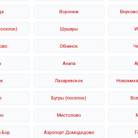
да
Воронеж
Внуковс
поселок)
Шушары
И
ово
Обнинск
Ч
р
Анапа
А
ск
Лазаревское
Новомихай
е
Бугры (поселок)
Вс
во
Мистолово
 Бор
Аэропорт Домодедово
Г