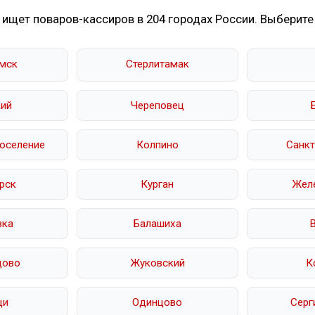
 ищет поваров-кассиров в 204 городах России. Выберите
мск
Стерлитамак
ий
Череповец
оселение
Колпино
Санкт
рск
Курган
Жел
вка
Балашиха
дово
Жуковский
К
щи
Одинцово
Серг