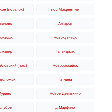
кое (поселок)
пос Мосрентген
ваново
Ангарск
еркесск
Новокузнецк
рмавир
Геленджик
ловский (пос.)
Новороссийск
еволожск
Гатчина
Мурино
Новое Девяткино
олубое
д Марфино