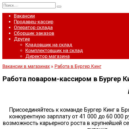
Перейти
Search
к
for:
содержанию
Вакансии
Продавец-кассир
Оператор склада
Сборщик заказов
Другие
Кладовщик на склад
Комплектовщик на склад
Директор магазина
Вакансии в магазинах
»
Работа в Бургер Кинг
Работа поваром-кассиром в Бургер К
Присоединяйтесь к команде Бургер Кинг в Б
конкурентную зарплату от 41 000 до 60 000 р
возможность карьерного роста в крупнейшей с