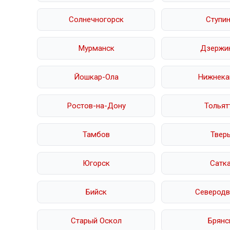
Солнечногорск
Ступи
Мурманск
Дзержи
Йошкар-Ола
Нижнека
Ростов-на-Дону
Тольят
Тамбов
Твер
Югорск
Сатк
Бийск
Северодв
Старый Оскол
Брянс