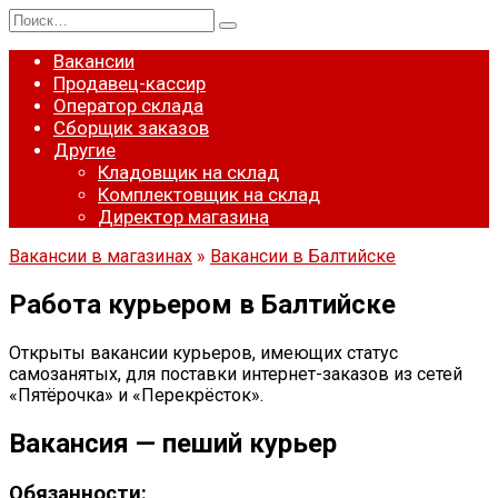
Перейти
Search
к
for:
содержанию
Вакансии
Продавец-кассир
Оператор склада
Сборщик заказов
Другие
Кладовщик на склад
Комплектовщик на склад
Директор магазина
Вакансии в магазинах
»
Вакансии в Балтийске
Работа курьером в Балтийске
Открыты вакансии курьеров, имеющих статус
самозанятых, для поставки интернет-заказов из сетей
«Пятёрочка» и «Перекрёсток».
Вакансия — пеший курьер
Обязанности: