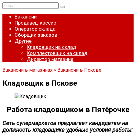
Перейти
Search
к
for:
содержанию
Вакансии
Продавец-кассир
Оператор склада
Сборщик заказов
Другие
Кладовщик на склад
Комплектовщик на склад
Директор магазина
Вакансии в магазинах
»
Вакансии в Пскове
Кладовщик в Пскове
Работа кладовщиком в Пятёрочке
Сеть супермаркетов предлагает кандидатам на
должность кладовщика удобные условия работы: