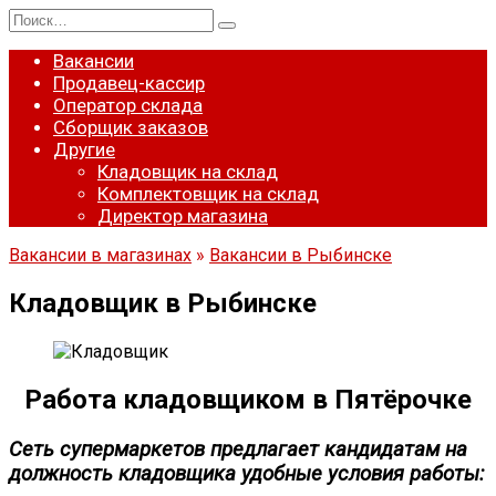
Перейти
Search
к
for:
содержанию
Вакансии
Продавец-кассир
Оператор склада
Сборщик заказов
Другие
Кладовщик на склад
Комплектовщик на склад
Директор магазина
Вакансии в магазинах
»
Вакансии в Рыбинске
Кладовщик в Рыбинске
Работа кладовщиком в Пятёрочке
Сеть супермаркетов предлагает кандидатам на
должность кладовщика удобные условия работы: