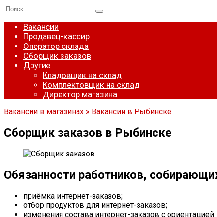
Перейти
Search
к
for:
содержанию
Вакансии
Продавец-кассир
Оператор склада
Сборщик заказов
Другие
Кладовщик на склад
Комплектовщик на склад
Директор магазина
Вакансии в магазинах
»
Вакансии в Рыбинске
Сборщик заказов в Рыбинске
Обязанности работников, собирающи
приёмка интернет-заказов;
отбор продуктов для интернет-заказов;
изменения состава интернет-заказов с ориентацией 