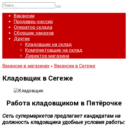
Перейти
Search
к
for:
содержанию
Вакансии
Продавец-кассир
Оператор склада
Сборщик заказов
Другие
Кладовщик на склад
Комплектовщик на склад
Директор магазина
Вакансии в магазинах
»
Вакансии в Сегеже
Кладовщик в Сегеже
Работа кладовщиком в Пятёрочке
Сеть супермаркетов предлагает кандидатам на
должность кладовщика удобные условия работы: