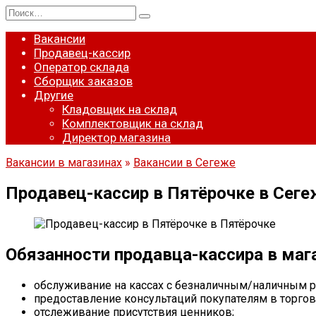
Перейти
Search
к
for:
содержанию
Вакансии
Продавец-кассир
Оператор склада
Сборщик заказов
Другие
Кладовщик на склад
Комплектовщик на склад
Директор магазина
Вакансии в магазинах
»
Вакансии в Сегеже
Продавец-кассир в Пятёрочке в Сеге
Обязанности продавца-кассира в маг
обслуживание на кассах с безналичным/наличным р
предоставление консультаций покупателям в торгов
отслеживание присутствия ценников;