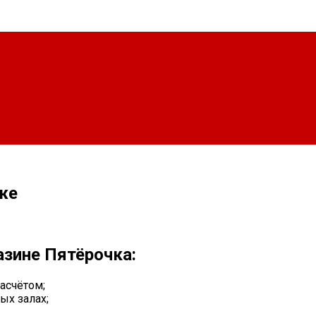
же
азине Пятёрочка:
асчётом;
ых залах;