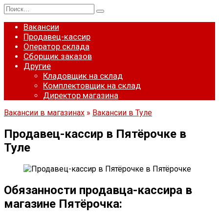
Перейти
Search
к
for:
содержанию
Вакансии
Продавец-кассир
Оператор склада
Сборщик заказов
Другие
Кладовщик на склад
Комплектовщик на склад
Директор магазина
Вакансии в магазинах
»
Вакансии в Туле
Продавец-кассир в Пятёрочке в
Туле
Обязанности продавца-кассира в
магазине Пятёрочка: