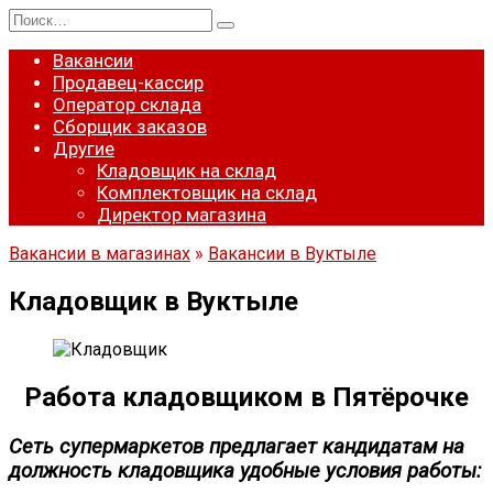
Перейти
Search
к
for:
содержанию
Вакансии
Продавец-кассир
Оператор склада
Сборщик заказов
Другие
Кладовщик на склад
Комплектовщик на склад
Директор магазина
Вакансии в магазинах
»
Вакансии в Вуктыле
Кладовщик в Вуктыле
Работа кладовщиком в Пятёрочке
Сеть супермаркетов предлагает кандидатам на
должность кладовщика удобные условия работы: