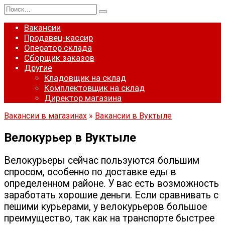
Перейти
Search
к
for:
содержанию
Вакансии
Продавец-кассир
Оператор склада
Сборщик заказов
Другие
Кладовщик на склад
Комплектовщик на склад
Директор магазина
Вакансии в магазинах
»
Вакансии в Вуктыле
Велокурьер в Вуктыле
Велокурьеры сейчас пользуются большим
спросом, особенно по доставке еды в
определенном районе. У вас есть возможность
заработать хорошие деньги. Если сравнивать с
пешими курьерами, у велокурьеров большое
преимущество, так как на транспорте быстрее