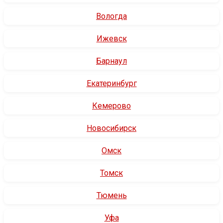
Вологда
Ижевск
Барнаул
Екатеринбург
Кемерово
Новосибирск
Омск
Томск
Тюмень
Уфа