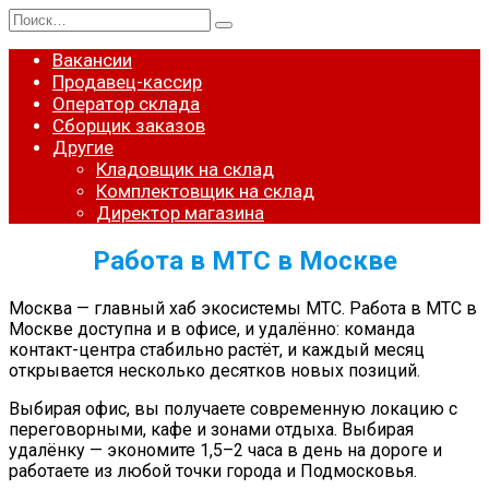
Перейти
Search
к
for:
содержанию
Вакансии
Продавец-кассир
Оператор склада
Сборщик заказов
Другие
Кладовщик на склад
Комплектовщик на склад
Директор магазина
Работа в МТС в Москве
Москва — главный хаб экосистемы МТС. Работа в МТС в
Москве доступна и в офисе, и удалённо: команда
контакт-центра стабильно растёт, и каждый месяц
открывается несколько десятков новых позиций.
Выбирая офис, вы получаете современную локацию с
переговорными, кафе и зонами отдыха. Выбирая
удалёнку — экономите 1,5–2 часа в день на дороге и
работаете из любой точки города и Подмосковья.