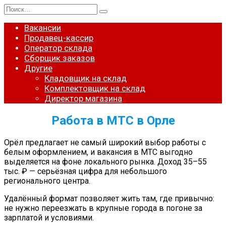
Перейти
Search
к
for:
содержанию
Вакансии
Продавец-кассир
Оператор склада
Сборщик заказов
Другие
Кладовщик на склад
Комплектовщик на склад
Директор магазина
Работа в МТС в Орле
Орёл предлагает не самый широкий выбор работы с
белым оформлением, и вакансия в МТС выгодно
выделяется на фоне локального рынка. Доход 35–55
тыс. ₽ — серьёзная цифра для небольшого
регионального центра.
Удалённый формат позволяет жить там, где привычно:
не нужно переезжать в крупные города в погоне за
зарплатой и условиями.