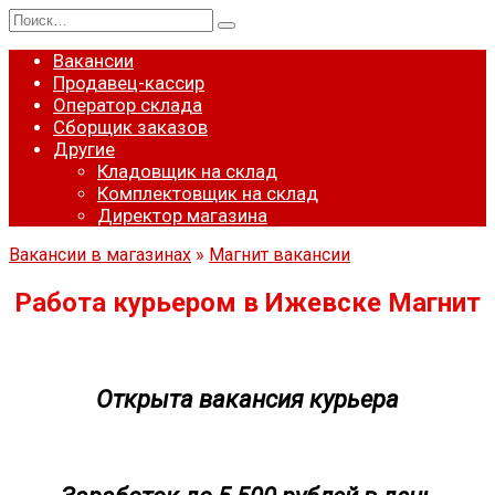
Перейти
Search
к
for:
содержанию
Вакансии
Продавец-кассир
Оператор склада
Сборщик заказов
Другие
Кладовщик на склад
Комплектовщик на склад
Директор магазина
Вакансии в магазинах
»
Магнит вакансии
Работа курьером в Ижевске Магнит
Открыта вакансия курьера