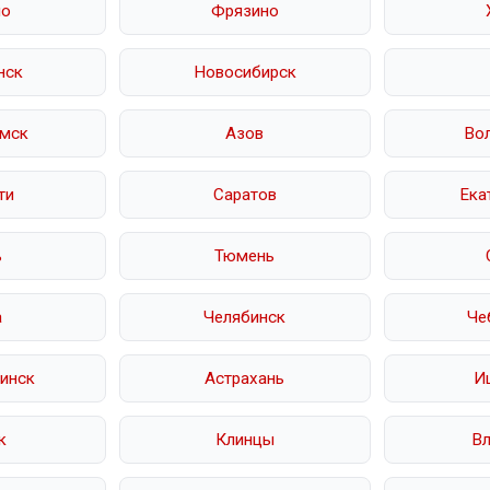
но
Фрязино
нск
Новосибирск
мск
Азов
Во
ти
Саратов
Ека
ь
Тюмень
а
Челябинск
Че
инск
Астрахань
И
к
Клинцы
В