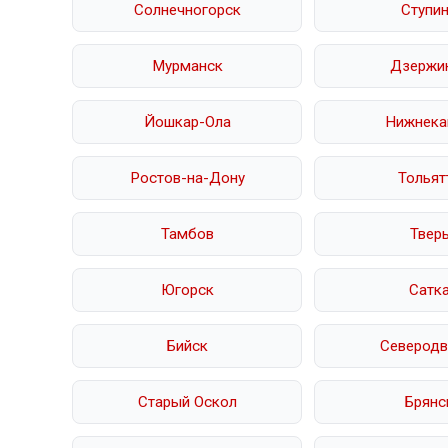
Солнечногорск
Ступи
Мурманск
Дзержи
Йошкар-Ола
Нижнека
Ростов-на-Дону
Тольят
Тамбов
Твер
Югорск
Сатк
Бийск
Северодв
Старый Оскол
Брянс