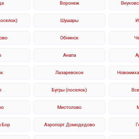
да
Воронеж
Внуковс
поселок)
Шушары
И
ово
Обнинск
Ч
р
Анапа
А
ск
Лазаревское
Новомихай
е
Бугры (поселок)
Вс
во
Мистолово
 Бор
Аэропорт Домодедово
Г