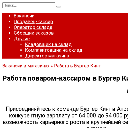
Перейти
Search
к
for:
содержанию
Вакансии
Продавец-кассир
Оператор склада
Сборщик заказов
Другие
Кладовщик на склад
Комплектовщик на склад
Директор магазина
Вакансии в магазинах
»
Работа в Бургер Кинг
Работа поваром-кассиром в Бургер К
Присоединяйтесь к команде Бургер Кинг в Ап
конкурентную зарплату от 64 000 до 94 000 р
возможность карьерного роста в крупнейшей с