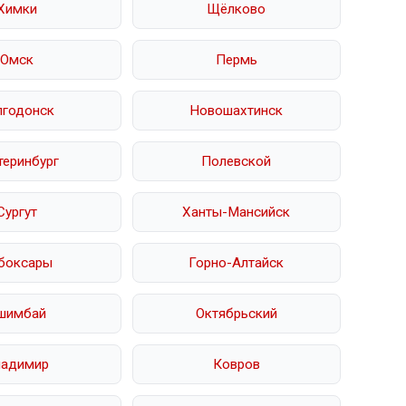
Химки
Щёлково
Омск
Пермь
лгодонск
Новошахтинск
теринбург
Полевской
Сургут
Ханты-Мансийск
боксары
Горно-Алтайск
шимбай
Октябрьский
ладимир
Ковров