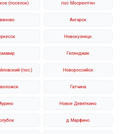
кое (поселок)
пос Мосрентген
ваново
Ангарск
еркесск
Новокузнецк
рмавир
Геленджик
ловский (пос.)
Новороссийск
еволожск
Гатчина
Мурино
Новое Девяткино
олубое
д Марфино