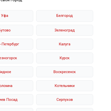
Уфа
Белгород
Бутово
Зеленоград
-Петербург
Калуга
езногорск
Курск
Видное
Воскресенск
оломна
Котельники
иев Посад
Серпухов