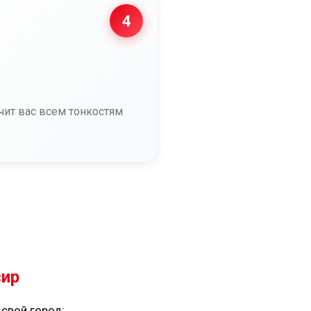
4
чит вас всем тонкостям
сир
 свой город: