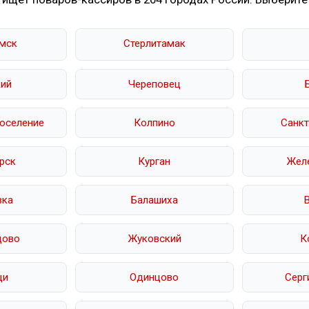
мск
Стерлитамак
ий
Череповец
оселение
Колпино
Санкт
рск
Курган
Жел
вка
Балашиха
дово
Жуковский
К
щи
Одинцово
Серг