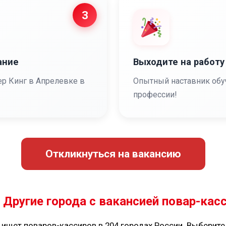
3
ание
Выходите на работу
ер Кинг в Апрелевке в
Опытный наставник обу
профессии!
Откликнуться на вакансию
Другие города с вакансией повар-кас
 ищет поваров-кассиров в 204 городах России. Выберите