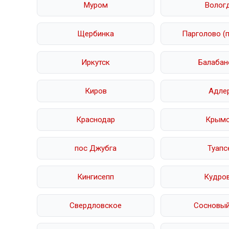
Муром
Волог
Щербинка
Парголово (
Иркутск
Балабан
Киров
Адле
Краснодар
Крым
пос Джубга
Туапс
Кингисепп
Кудро
Свердловское
Сосновый