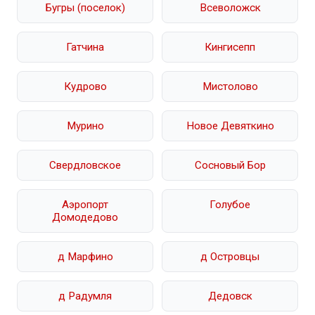
Бугры (поселок)
Всеволожск
Гатчина
Кингисепп
Кудрово
Мистолово
Мурино
Новое Девяткино
Свердловское
Сосновый Бор
Аэропорт
Голубое
Домодедово
д Марфино
д Островцы
д Радумля
Дедовск