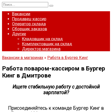
Перейти
Search
к
for:
содержанию
Вакансии
Продавец-кассир
Оператор склада
Сборщик заказов
Другие
Кладовщик на склад
Комплектовщик на склад
Директор магазина
Вакансии в магазинах
»
Работа в Бургер Кинг
Работа поваром-кассиром в Бургер
Кинг в Дмитрове
Ищете стабильную работу с достойной
зарплатой?
Присоединяйтесь к команде Бургер Кинг в