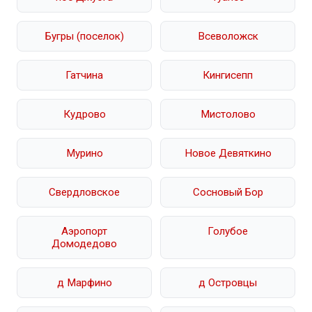
Бугры (поселок)
Всеволожск
Гатчина
Кингисепп
Кудрово
Мистолово
Мурино
Новое Девяткино
Свердловское
Сосновый Бор
Аэропорт
Голубое
Домодедово
д Марфино
д Островцы