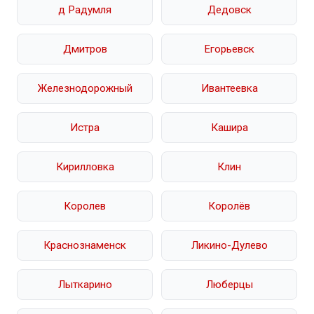
д Радумля
Дедовск
Дмитров
Егорьевск
Железнодорожный
Ивантеевка
Истра
Кашира
Кирилловка
Клин
Королев
Королёв
Краснознаменск
Ликино-Дулево
Лыткарино
Люберцы