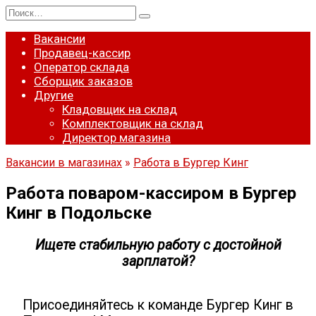
Перейти
Search
к
for:
содержанию
Вакансии
Продавец-кассир
Оператор склада
Сборщик заказов
Другие
Кладовщик на склад
Комплектовщик на склад
Директор магазина
Вакансии в магазинах
»
Работа в Бургер Кинг
Работа поваром-кассиром в Бургер
Кинг в Подольске
Ищете стабильную работу с достойной
зарплатой?
Присоединяйтесь к команде Бургер Кинг в