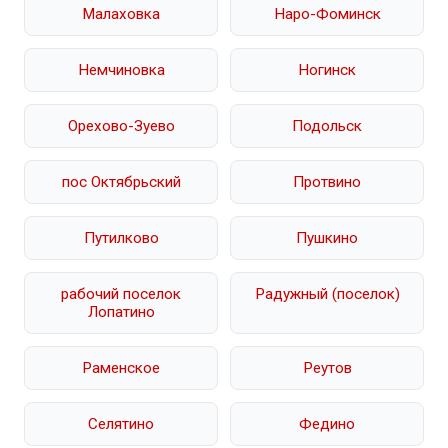
Малаховка
Наро-Фоминск
Немчиновка
Ногинск
Орехово-Зуево
Подольск
пос Октябрьский
Протвино
Путилково
Пушкино
рабочий поселок
Радужный (поселок)
Лопатино
Раменское
Реутов
Селятино
Федино