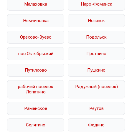
Малаховка
Наро-Фоминск
Немчиновка
Ногинск
Орехово-Зуево
Подольск
пос Октябрьский
Протвино
Путилково
Пушкино
рабочий поселок
Радужный (поселок)
Лопатино
Раменское
Реутов
Селятино
Федино