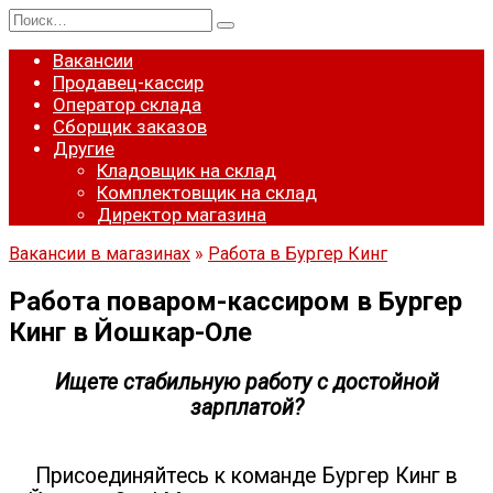
Перейти
Search
к
for:
содержанию
Вакансии
Продавец-кассир
Оператор склада
Сборщик заказов
Другие
Кладовщик на склад
Комплектовщик на склад
Директор магазина
Вакансии в магазинах
»
Работа в Бургер Кинг
Работа поваром-кассиром в Бургер
Кинг в Йошкар-Оле
Ищете стабильную работу с достойной
зарплатой?
Присоединяйтесь к команде Бургер Кинг в