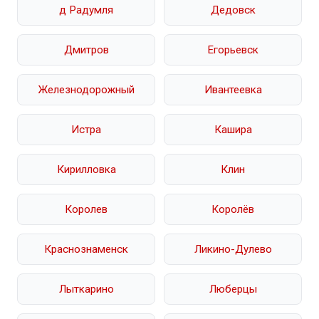
д Радумля
Дедовск
Дмитров
Егорьевск
Железнодорожный
Ивантеевка
Истра
Кашира
Кирилловка
Клин
Королев
Королёв
Краснознаменск
Ликино-Дулево
Лыткарино
Люберцы