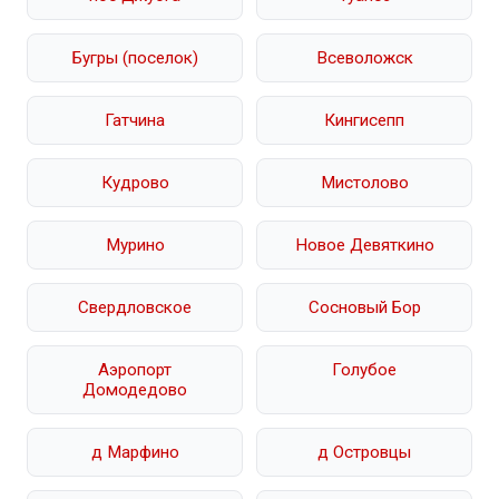
Бугры (поселок)
Всеволожск
Гатчина
Кингисепп
Кудрово
Мистолово
Мурино
Новое Девяткино
Свердловское
Сосновый Бор
Аэропорт
Голубое
Домодедово
д Марфино
д Островцы