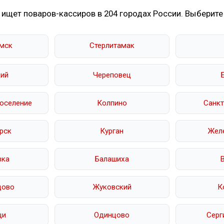
 ищет поваров-кассиров в 204 городах России. Выберите
мск
Стерлитамак
ий
Череповец
оселение
Колпино
Санкт
рск
Курган
Жел
вка
Балашиха
дово
Жуковский
К
щи
Одинцово
Серг