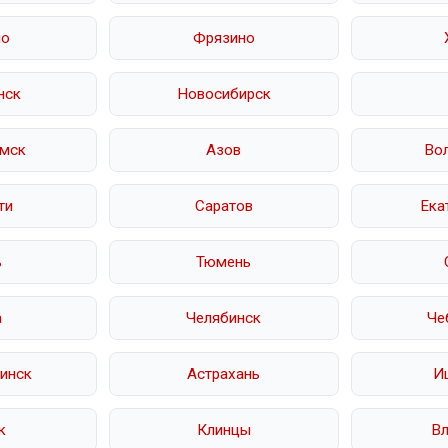
но
Фрязино
нск
Новосибирск
мск
Азов
Во
ти
Саратов
Ека
ь
Тюмень
а
Челябинск
Че
инск
Астрахань
И
к
Клинцы
В