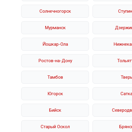
Солнечногорск
Ступи
Мурманск
Дзержи
Йошкар-Ола
Нижнека
Ростов-на-Дону
Тольят
Тамбов
Твер
Югорск
Сатк
Бийск
Северодв
Старый Оскол
Брянс