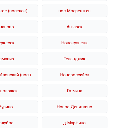
кое (поселок)
пос Мосрентген
ваново
Ангарск
еркесск
Новокузнецк
рмавир
Геленджик
ловский (пос.)
Новороссийск
еволожск
Гатчина
Мурино
Новое Девяткино
олубое
д Марфино