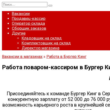
Перейти
Search
к
for:
содержанию
Вакансии
Продавец-кассир
Оператор склада
Сборщик заказов
Другие
Кладовщик на склад
Комплектовщик на склад
Директор магазина
Вакансии в магазинах
»
Работа в Бургер Кинг
Работа поваром-кассиром в Бургер Ки
Присоединяйтесь к команде Бургер Кинг в Се
конкурентную зарплату от 52 000 до 76 000 р
возможность карьерного роста в крупнейшей с