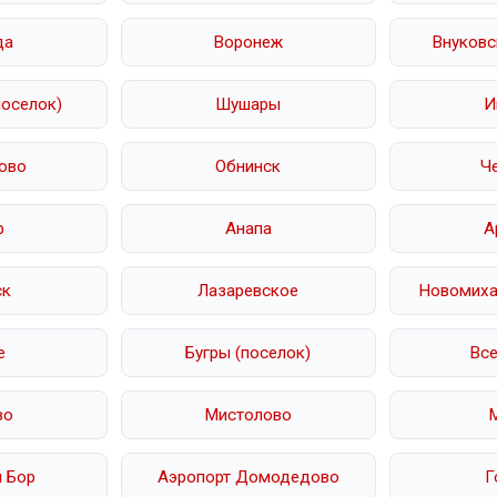
да
Воронеж
Внуковс
поселок)
Шушары
И
ово
Обнинск
Ч
р
Анапа
А
ск
Лазаревское
Новомихай
е
Бугры (поселок)
Вс
во
Мистолово
 Бор
Аэропорт Домодедово
Г