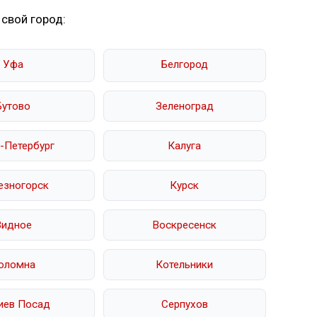
 свой город:
Уфа
Белгород
Бутово
Зеленоград
-Петербург
Калуга
езногорск
Курск
Видное
Воскресенск
оломна
Котельники
иев Посад
Серпухов